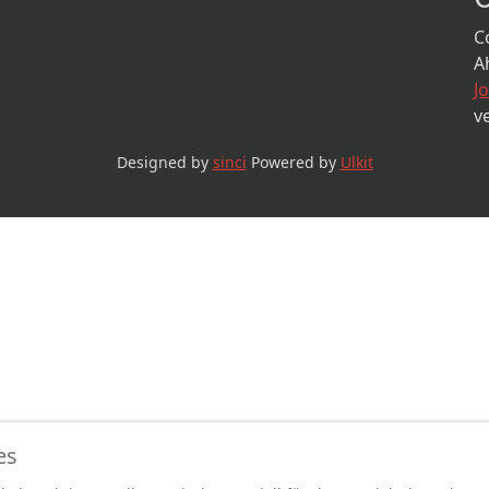
C
A
J
v
Designed by
sinci
Powered by
Ulkit
es