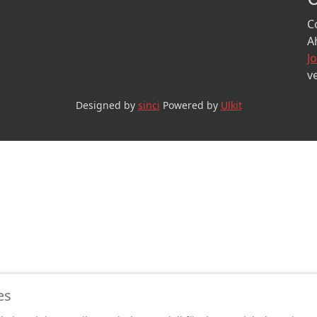
C
A
J
v
Designed by
sinci
Powered by
Ulkit
es