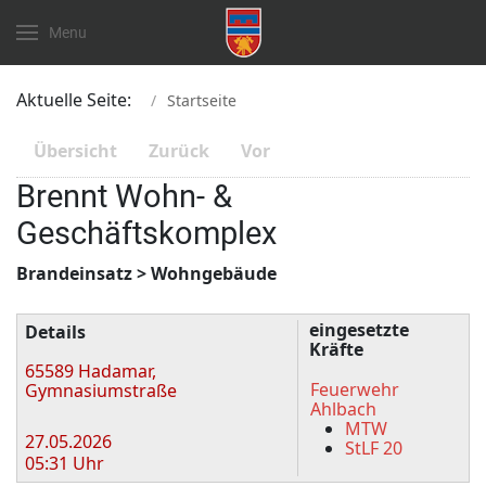
Menu
Aktuelle Seite:
Startseite
Übersicht
Zurück
Vor
Brennt Wohn- &
Geschäftskomplex
Brandeinsatz > Wohngebäude
Zugriffe 587
eingesetzte
Details
Kräfte
65589 Hadamar,
Feuerwehr
Gymnasiumstraße
Ahlbach
MTW
27.05.2026
StLF 20
05:31 Uhr